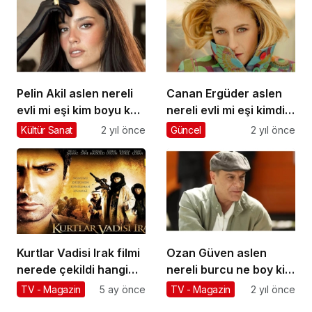
attı?
oynadığı diziler filmler
Pelin Akil aslen nereli
Canan Ergüder aslen
evli mi eşi kim boyu kaç
nereli evli mi eşi kimdir
burcu ne Pelin Akil
burcu ne oynadığı
Kültür Sanat
2 yıl önce
Güncel
2 yıl önce
oynadığı filmler ve tv
filmleri ve tv dizileri
dizileri
Kurtlar Vadisi Irak filmi
Ozan Güven aslen
nerede çekildi hangi
nereli burcu ne boy kilo
şehirde çekildi gişe
kaç Ozan Güven evli mi
TV - Magazin
5 ay önce
TV - Magazin
2 yıl önce
hasılat oyuncuları
eşi sevgilisi kim?