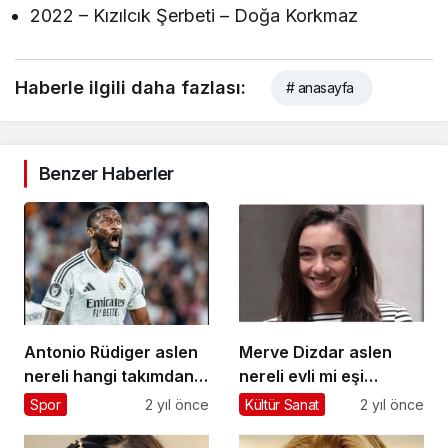
2022 – Kızılcık Şerbeti – Doğa Korkmaz
Haberle ilgili daha fazlası:
# anasayfa
Benzer Haberler
Antonio Rüdiger aslen
Merve Dizdar aslen
nereli hangi takımdan
nereli evli mi eşi
geldi hangi takımlarda
sevgilisi kim burcu ne
Spor
2 yıl önce
Kültür Sanat
2 yıl önce
oynadı toplam kaç gol
boyu kaç Merve Dizdar