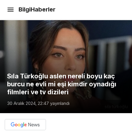
Derya Beşerler aslen nereli
BilgiHaberler
boyu kaç burcu ne evli mi eşi kim
Yorum Yap
Paylaş
oynadığı filmleri ve tv dizileri
Sıla Türkoğlu aslen nereli boyu kaç
burcu ne evli mi eşi kimdir oynadığı
filmleri ve tv dizileri
30 Aralık 2024, 22:47
yayınlandı
sıla türkoğlu