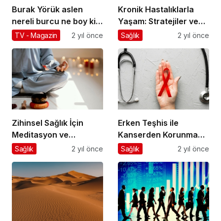
Burak Yörük aslen
Kronik Hastalıklarla
nereli burcu ne boy kilo
Yaşam: Stratejiler ve
kaç Burak Yörük evli mi
Öneriler
TV - Magazin
2 yıl önce
Sağlık
2 yıl önce
eşi sevgilisi kim?
Zihinsel Sağlık İçin
Erken Teşhis ile
Meditasyon ve
Kanserden Korunma
Farkındalık
Yolları
Sağlık
2 yıl önce
Sağlık
2 yıl önce
Uygulamaları