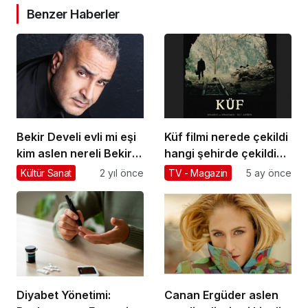
Benzer Haberler
Bekir Develi evli mi eşi
Küf filmi nerede çekildi
kim aslen nereli Bekir
hangi şehirde çekildi
Develi boyu kaç burcu
gişe hasılat konusu
Kültür Sanat
2 yıl önce
TV - Magazin
5 ay önce
ne kitapları
oyuncuları
Diyabet Yönetimi:
Canan Ergüder aslen