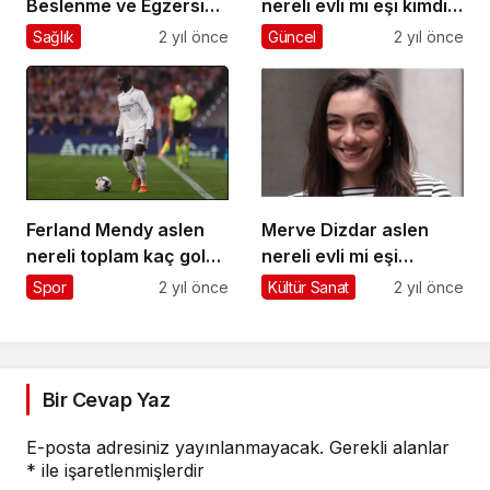
Beslenme ve Egzersiz
nereli evli mi eşi kimdir
Rehberi
burcu ne oynadığı
Sağlık
2 yıl önce
Güncel
2 yıl önce
filmleri ve tv dizileri
Ferland Mendy aslen
Merve Dizdar aslen
nereli toplam kaç gol
nereli evli mi eşi
attı hangi takımlarda
sevgilisi kim burcu ne
Spor
2 yıl önce
Kültür Sanat
2 yıl önce
oynadı hangi takımdan
boyu kaç Merve Dizdar
geldi?
oynadığı diziler filmler
Bir Cevap Yaz
E-posta adresiniz yayınlanmayacak.
Gerekli alanlar
*
ile işaretlenmişlerdir