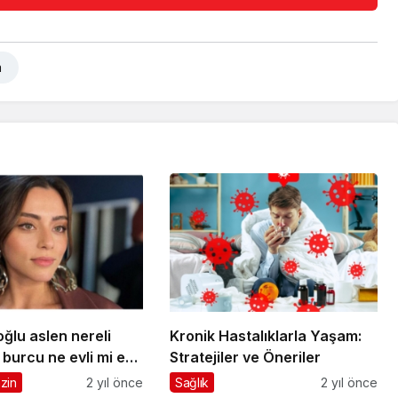
a
oğlu aslen nereli
Kronik Hastalıklarla Yaşam:
burcu ne evli mi eşi
Stratejiler ve Öneriler
adığı filmleri ve tv
zin
2 yıl önce
Sağlık
2 yıl önce