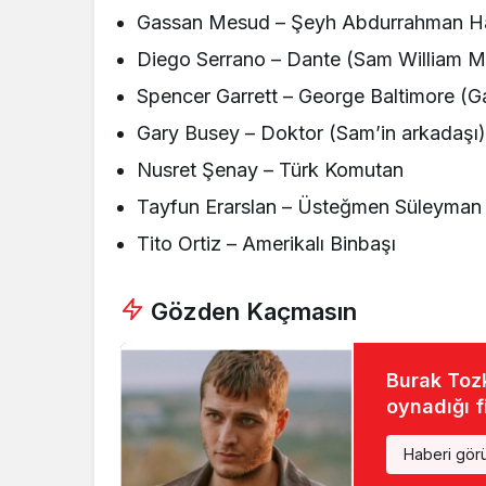
Gassan Mesud – Şeyh Abdurrahman Hal
Diego Serrano – Dante (Sam William Ma
Spencer Garrett – George Baltimore (G
Gary Busey – Doktor (Sam’in arkadaşı
Nusret Şenay – Türk Komutan
Tayfun Erarslan – Üsteğmen Süleyman
Tito Ortiz – Amerikalı Binbaşı
Gözden Kaçmasın
Burak Tozk
oynadığı fi
Haberi gör