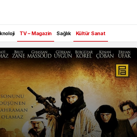
de çekildi gişe hasılat konusu oyuncuları
knoloji
TV – Magazin
Sağlık
Kültür Sanat