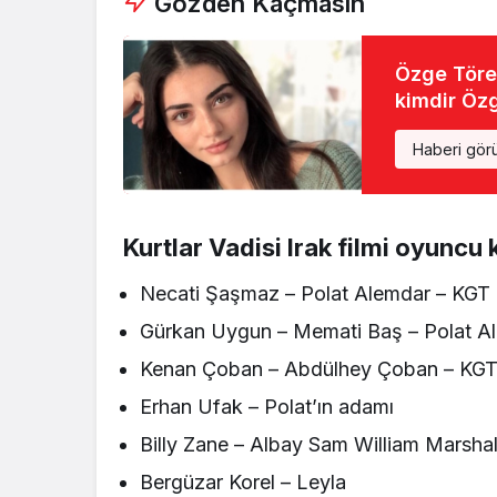
Gözden Kaçmasın
Özge Törer
kimdir Özg
Haberi gör
Kurtlar Vadisi Irak filmi oyuncu
Necati Şaşmaz – Polat Alemdar – KGT 
Gürkan Uygun – Memati Baş – Polat Al
Kenan Çoban – Abdülhey Çoban – KGT
Erhan Ufak – Polat’ın adamı
Billy Zane – Albay Sam William Marshal
Bergüzar Korel – Leyla