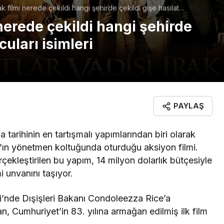
rak filmi nerede çekildi hangi şehirde çekildi gişe hasılat
eri
 nerede çekildi hangi şehirde
cuları isimleri
PAYLAŞ
tarihinin en tartışmalı yapımlarından biri olarak
ar’ın yönetmen koltuğunda oturduğu aksiyon filmi.
çekleştirilen bu yapım, 14 milyon dolarlık bütçesiyle
i unvanını taşıyor.
i’nde Dışişleri Bakanı Condoleezza Rice’a
n, Cumhuriyet’in 83. yılına armağan edilmiş ilk film