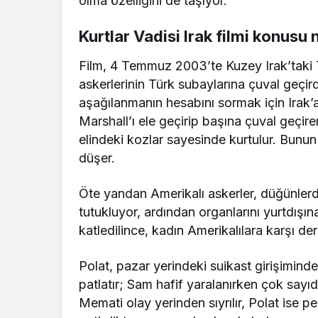
olma özelliğini de taşıyor.
Kurtlar Vadisi Irak filmi konusu 
Film, 4 Temmuz 2003’te Kuzey Irak’taki
askerlerinin Türk subaylarına çuval geçir
aşağılanmanın hesabını sormak için Irak’
Marshall’ı ele geçirip başına çuval geçi
elindeki kozlar sayesinde kurtulur. Bunun
düşer.
Öte yandan Amerikalı askerler, düğünlerde 
tutukluyor, ardından organlarını yurtdışı
katledilince, kadın Amerikalılara karşı de
Polat, pazar yerindeki suikast girişimind
patlatır; Sam hafif yaralanırken çok sayı
Memati olay yerinden sıyrılır, Polat ise pe