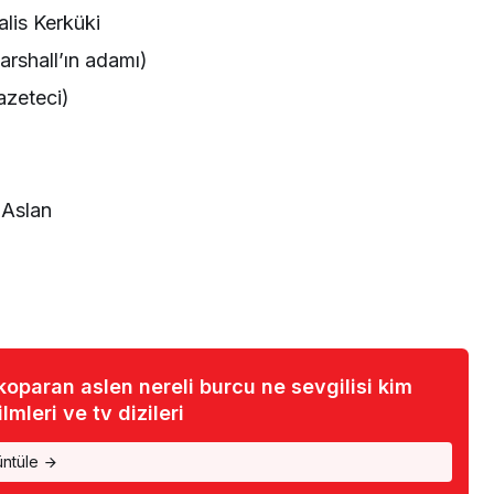
is Kerküki
rshall’ın adamı)
azeteci)
)
 Aslan
oparan aslen nereli burcu ne sevgilisi kim
lmleri ve tv dizileri
üntüle