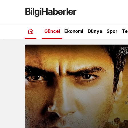
Küf filmi nerede çekildi hangi şehir
BilgiHaberler
Güncel
Ekonomi
Dünya
Spor
Te