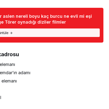
 aslen nereli boyu kaç burcu ne evli mi eşi
e Törer oynadığı diziler filmler
üntüle
 kadrosu
elemanı
emdar’ın adamı
 elemanı
l