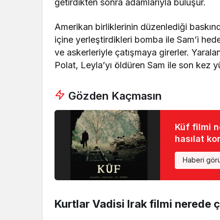
getirdikten sonra adamlarıyla buluşur.
Amerikan birliklerinin düzenlediği baskın
içine yerleştirdikleri bomba ile Sam’i he
ve askerleriyle çatışmaya girerler. Yar
Polat, Leyla’yı öldüren Sam ile son kez yüz
Gözden Kaçmasın
Küf filmi 
hasılat ko
Haberi gör
Kurtlar Vadisi Irak filmi nerede ç