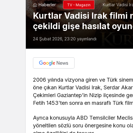
Haberler
Kurtlar Vadisi I
TV - Magazin
oyuncuları isiml
Kurtlar Vadisi Irak filmi
çekildi gişe hasılat oyun
24 Şubat 2026, 23:20
yayınlandı
2006 yılında vizyona giren ve Türk sinema 
öne çıkan Kurtlar Vadisi Irak, Serdar Ak
Çekimleri Gaziantep’in Nizip ilçesinde ger
Fetih 1453’ten sonra en masraflı Türk film
Ayrıca konusuyla ABD Temsilciler Meclis
yöneltilen sözlü soru önergesine konu ola