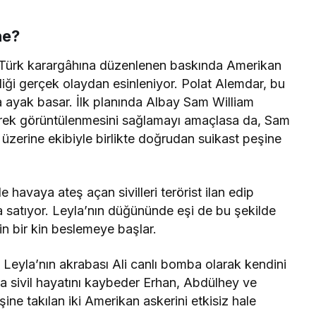
ne?
 Türk karargâhına düzenlenen baskında Amerikan
diği gerçek olaydan esinleniyor. Polat Alemdar, bu
a ayak basar. İlk planında Albay Sam William
rerek görüntülenmesini sağlamayı amaçlasa da, Sam
 üzerine ekibiyle birlikte doğrudan suikast peşine
havaya ateş açan sivilleri terörist ilan edip
na satıyor. Leyla’nın düğününde eşi de bu şekilde
rin bir kin beslemeye başlar.
e Leyla’nın akrabası Ali canlı bomba olarak kendini
da sivil hayatını kaybeder Erhan, Abdülhey ve
şine takılan iki Amerikan askerini etkisiz hale