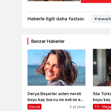
Haberle ilgili daha fazlası:
# anasayf
Benzer Haberler
Derya Beşerler aslen nereli
Sıla Türk
boyu kaç burcu ne evli mi eşi
boyu kaç 
kim oynadığı filmleri ve tv
kimdir oyn
Güncel
2 yıl önce
TV - Maga