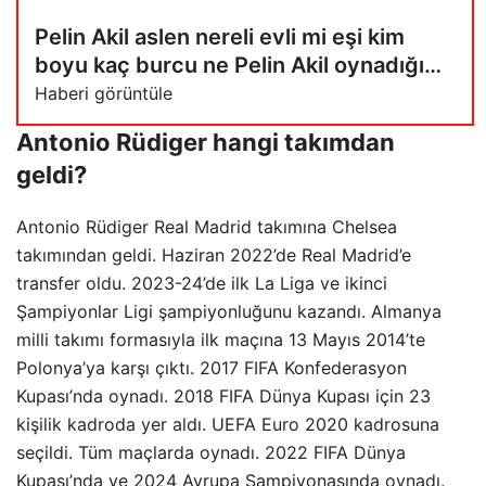
Pelin Akil aslen nereli evli mi eşi kim
boyu kaç burcu ne Pelin Akil oynadığı
filmler ve tv dizileri
Haberi görüntüle
Antonio Rüdiger hangi takımdan
geldi?
Antonio Rüdiger Real Madrid takımına Chelsea
takımından geldi. Haziran 2022’de Real Madrid’e
transfer oldu. 2023-24’de ilk La Liga ve ikinci
Şampiyonlar Ligi şampiyonluğunu kazandı. Almanya
milli takımı formasıyla ilk maçına 13 Mayıs 2014’te
Polonya’ya karşı çıktı. 2017 FIFA Konfederasyon
Kupası’nda oynadı. 2018 FIFA Dünya Kupası için 23
kişilik kadroda yer aldı. UEFA Euro 2020 kadrosuna
seçildi. Tüm maçlarda oynadı. 2022 FIFA Dünya
Kupası’nda ve 2024 Avrupa Şampiyonasında oynadı.