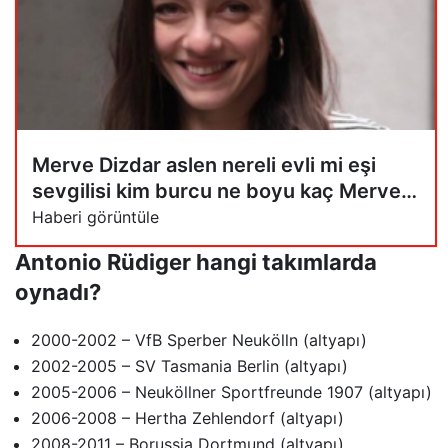
Merve Dizdar aslen nereli evli mi eşi
sevgilisi kim burcu ne boyu kaç Merve
Dizdar oynadığı diziler filmler
Haberi görüntüle
Antonio Rüdiger hangi takımlarda
oynadı?
2000-2002 – VfB Sperber Neukölln (altyapı)
2002-2005 – SV Tasmania Berlin (altyapı)
2005-2006 – Neuköllner Sportfreunde 1907 (altyapı)
2006-2008 – Hertha Zehlendorf (altyapı)
2008-2011 – Borussia Dortmund (altyapı)